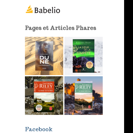
m
a
i
l
Pages et Articles Phares
Facebook