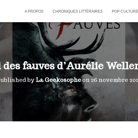
A PROPOS
CHRONIQUES LITTÉRAIRES
POP-CULTUR
i des fauves d’Aurélie Welle
ublished by
La Geekosophe
on
26 novembre 20