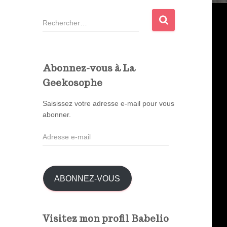
R
e
c
h
e
Abonnez-vous à La
r
Geekosophe
c
h
Saisissez votre adresse e-mail pour vous
e
abonner.
r
A
:
d
r
e
s
ABONNEZ-VOUS
s
e
e
Visitez mon profil Babelio
-