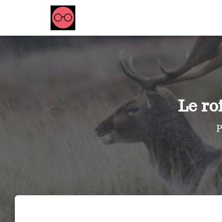
Le ro
P