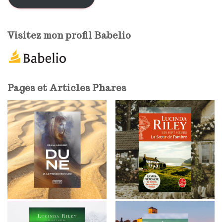
s
e
e
Visitez mon profil Babelio
-
m
a
i
l
Pages et Articles Phares