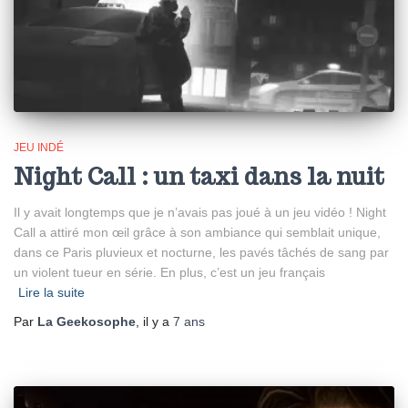
JEU INDÉ
Night Call : un taxi dans la nuit
Il y avait longtemps que je n’avais pas joué à un jeu vidéo ! Night
Call a attiré mon œil grâce à son ambiance qui semblait unique,
dans ce Paris pluvieux et nocturne, les pavés tâchés de sang par
un violent tueur en série. En plus, c’est un jeu français
Lire la suite
Par
La Geekosophe
, il y a
7 ans