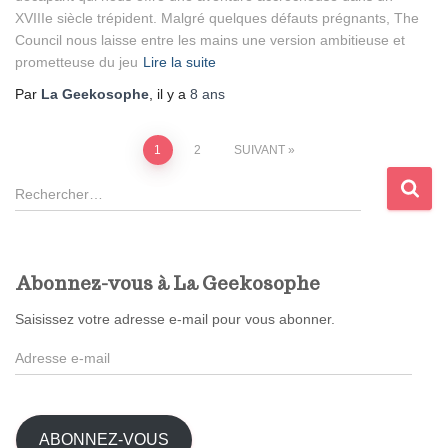
XVIIIe siècle trépident. Malgré quelques défauts prégnants, The
Council nous laisse entre les mains une version ambitieuse et
prometteuse du jeu
Lire la suite
Par
La Geekosophe
, il y a
8 ans
Pagination
1
2
SUIVANT
R
des
e
c
publications
h
e
Abonnez-vous à La Geekosophe
r
c
Saisissez votre adresse e-mail pour vous abonner.
h
A
e
d
r
r
e
:
s
ABONNEZ-VOUS