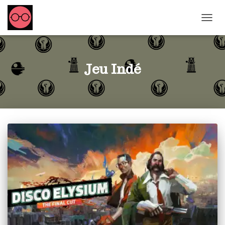
OUVRI
Jeu Indé