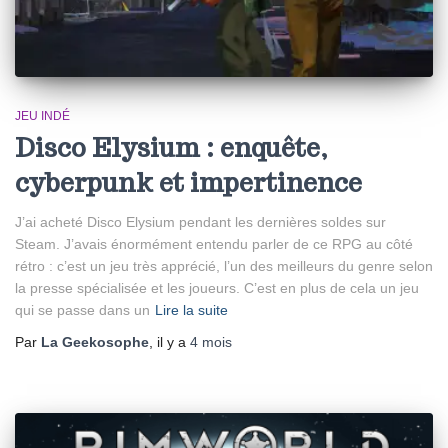
JEU INDÉ
Disco Elysium : enquête,
cyberpunk et impertinence
J’ai acheté Disco Elysium pendant les dernières soldes sur
Steam. J’avais énormément entendu parler de ce RPG au côté
rétro : c’est un jeu très apprécié, l’un des meilleurs du genre selon
la presse spécialisée et les joueurs. C’est en plus de cela un jeu
qui se passe dans un
Lire la suite
Par
La Geekosophe
, il y a
4 mois