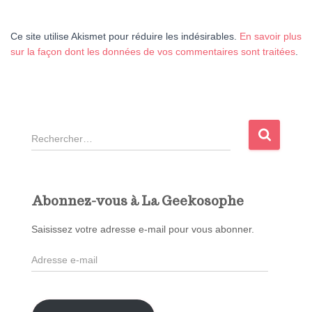
Ce site utilise Akismet pour réduire les indésirables.
En savoir plus
sur la façon dont les données de vos commentaires sont traitées
.
R
e
c
h
e
Abonnez-vous à La Geekosophe
r
c
Saisissez votre adresse e-mail pour vous abonner.
h
A
e
d
r
r
e
: