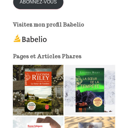
s
ABONNEZ-VOUS
s
e
e
Visitez mon profil Babelio
-
m
a
i
l
Pages et Articles Phares