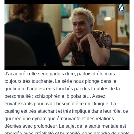
J’ai adoré cette série parfois dure, parfois drôle mais
toujours très touchante. La série nous plonge dans le
quotidien d’adolescents touchés par des troubles de la
personnalité : schizophrénie, bipolarité… Assez
envahissants pour avoir besoin d’être en clinique. La
casting est très attachant et très impliqué dans leur rôle, ce
qui crée une dynamique émouvante et des relations
décrites avec profondeur. Le sujet de la santé mentale est
abordée avec créativité et humanité, sans prendre de gants