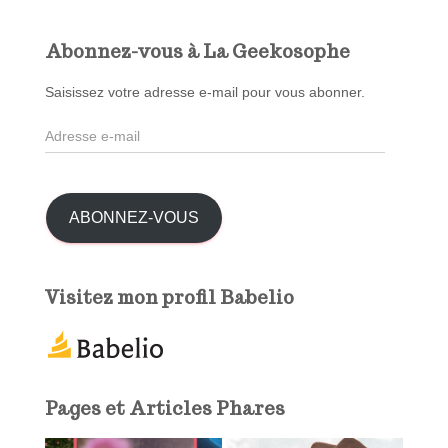
h
e
Abonnez-vous à La Geekosophe
r
c
Saisissez votre adresse e-mail pour vous abonner.
h
A
e
d
r
r
e
:
s
ABONNEZ-VOUS
s
e
e
Visitez mon profil Babelio
-
m
a
i
l
Pages et Articles Phares