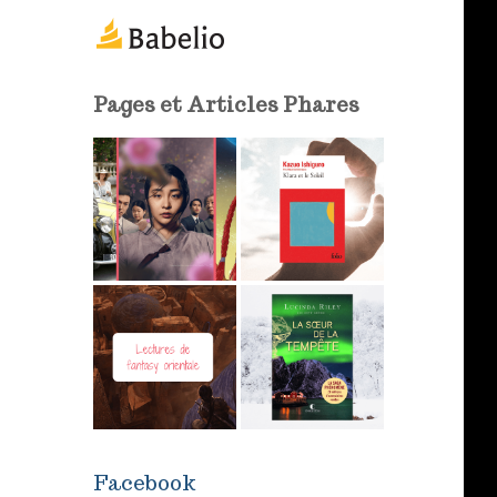
m
a
i
l
Pages et Articles Phares
Facebook