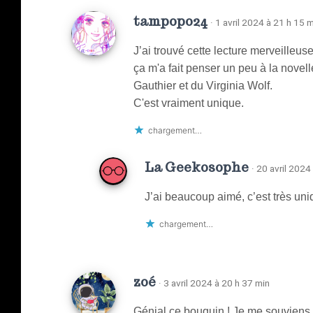
tampopo24
· 1 avril 2024 à 21 h 15 
J’ai trouvé cette lecture merveilleus
ça m'a fait penser un peu à la nov
Gauthier et du Virginia Wolf.
C'est vraiment unique.
chargement…
La Geekosophe
· 20 avril 2024
J’ai beaucoup aimé, c’est très 
chargement…
zoé
· 3 avril 2024 à 20 h 37 min
Génial ce bouquin ! Je me souviens de