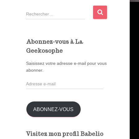
R
e
c
h
e
Abonnez-vous à La
r
Geekosophe
c
h
Saisissez votre adresse e-mail pour vous
e
abonner.
r
A
:
d
r
e
s
ABONNEZ-VOUS
s
e
e
Visitez mon profil Babelio
-