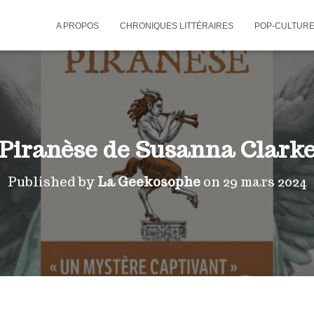
A PROPOS
CHRONIQUES LITTÉRAIRES
POP-CULTUR
Piranèse de Susanna Clark
Published by
La Geekosophe
on
29 mars 2024