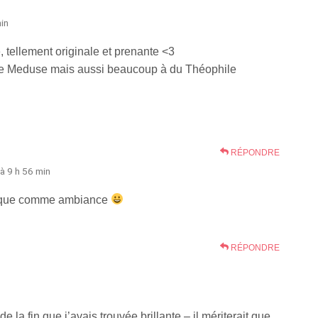
min
e, tellement originale et prenante <3
elle Meduse mais aussi beaucoup à du Théophile
RÉPONDRE
 à 9 h 56 min
unique comme ambiance
RÉPONDRE
 la fin que j’avais trouvée brillante – il mériterait que