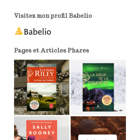
e
e
Visitez mon profil Babelio
-
m
a
i
l
Pages et Articles Phares