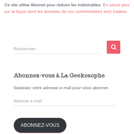
Ce site utilise Akismet pour réduire les indésirables.
En savoir plus
sur la façon dont les données de vos commentaires sont traitées
.
R
e
c
h
e
Abonnez-vous à La Geekosophe
r
c
Saisissez votre adresse e-mail pour vous abonner.
h
A
e
d
r
r
e
:
s
ABONNEZ-VOUS
s