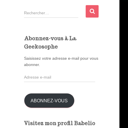
R
e
c
h
e
Abonnez-vous à La
r
Geekosophe
c
h
Saisissez votre adresse e-mail pour vous
e
abonner.
r
A
:
d
r
e
s
ABONNEZ-VOUS
s
e
e
Visitez mon profil Babelio
-