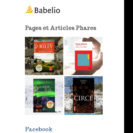
m
a
i
l
Pages et Articles Phares
Facebook