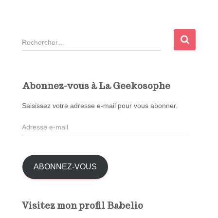
R
e
c
h
e
Abonnez-vous à La Geekosophe
r
c
Saisissez votre adresse e-mail pour vous abonner.
h
A
e
d
r
r
e
:
s
ABONNEZ-VOUS
s
e
e
Visitez mon profil Babelio
-