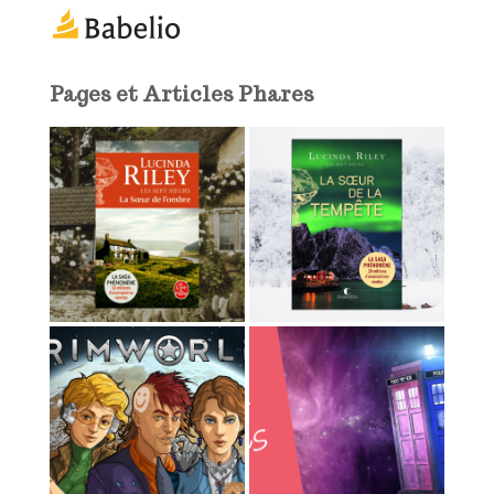
m
a
i
l
Pages et Articles Phares