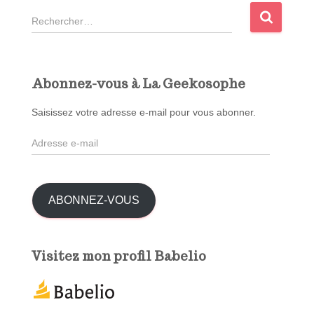
R
e
c
h
e
Abonnez-vous à La Geekosophe
r
c
Saisissez votre adresse e-mail pour vous abonner.
h
A
e
d
r
r
e
:
s
ABONNEZ-VOUS
s
e
e
Visitez mon profil Babelio
-
m
a
i