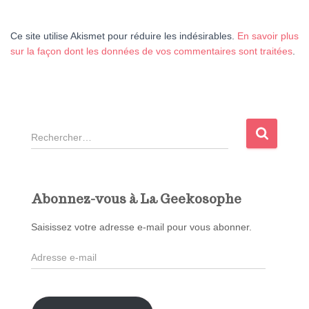
Ce site utilise Akismet pour réduire les indésirables.
En savoir plus
sur la façon dont les données de vos commentaires sont traitées
.
R
e
c
h
e
Abonnez-vous à La Geekosophe
r
c
Saisissez votre adresse e-mail pour vous abonner.
h
A
e
d
r
r
e
: