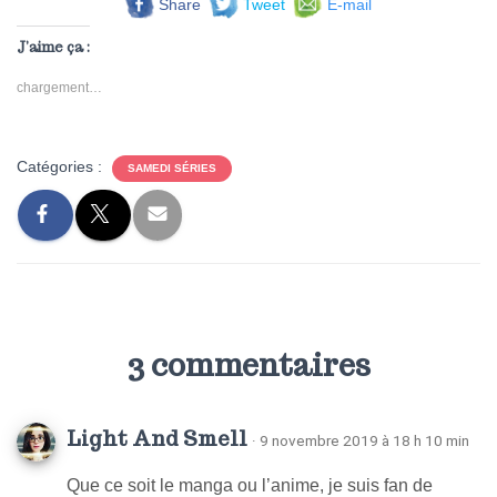
Share
Tweet
E-mail
J’aime ça :
chargement…
Catégories :
SAMEDI SÉRIES
3 commentaires
Light And Smell
· 9 novembre 2019 à 18 h 10 min
Que ce soit le manga ou l’anime, je suis fan de