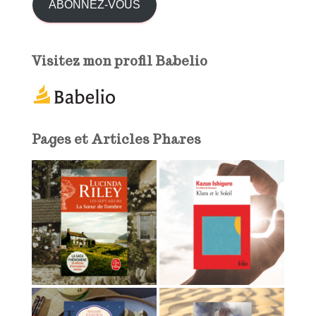
s
ABONNEZ-VOUS
s
e
e
Visitez mon profil Babelio
-
m
a
i
l
Pages et Articles Phares