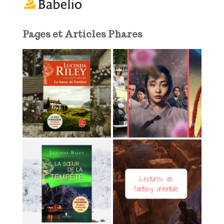
a
i
l
Pages et Articles Phares