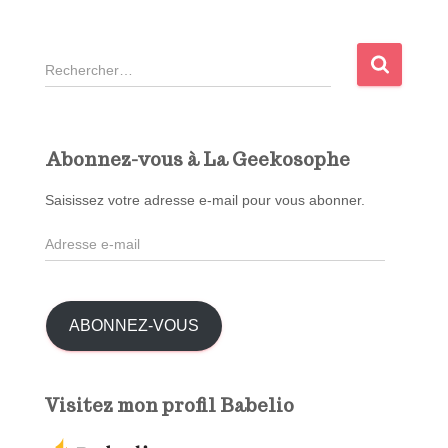
R
e
c
h
e
Abonnez-vous à La Geekosophe
r
c
Saisissez votre adresse e-mail pour vous abonner.
h
A
e
d
r
r
e
:
s
ABONNEZ-VOUS
s
e
e
Visitez mon profil Babelio
-
m