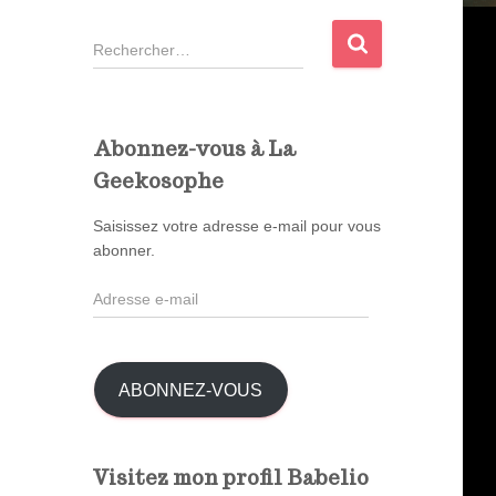
R
e
c
h
e
Abonnez-vous à La
r
Geekosophe
c
h
Saisissez votre adresse e-mail pour vous
e
abonner.
r
A
:
d
r
e
s
ABONNEZ-VOUS
s
e
e
Visitez mon profil Babelio
-