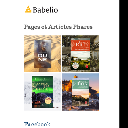
m
a
i
l
Pages et Articles Phares
Facebook