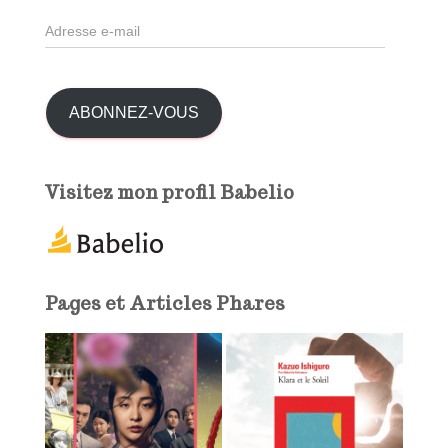
h
A
e
d
r
r
e
:
s
ABONNEZ-VOUS
s
e
e
Visitez mon profil Babelio
-
m
a
i
l
Pages et Articles Phares