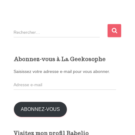
R
e
c
h
e
Abonnez-vous à La Geekosophe
r
c
Saisissez votre adresse e-mail pour vous abonner.
h
A
e
d
r
r
e
:
s
ABONNEZ-VOUS
s
e
e
Visitez mon profil Babelio