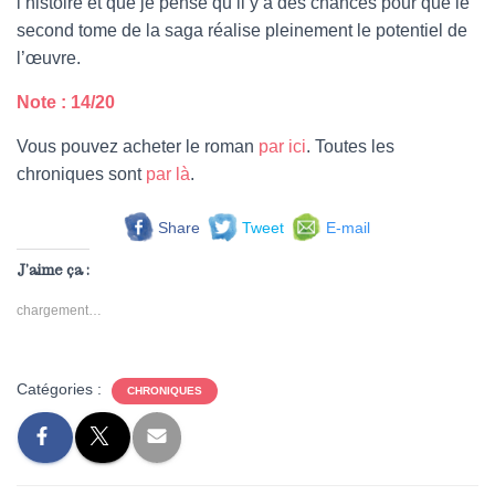
l’histoire et que je pense qu’il y a des chances pour que le
second tome de la saga réalise pleinement le potentiel de
l’œuvre.
Note : 14/20
Vous pouvez acheter le roman
par ici
. Toutes les
chroniques sont
par là
.
Share
Tweet
E-mail
J’aime ça :
chargement…
Catégories :
CHRONIQUES