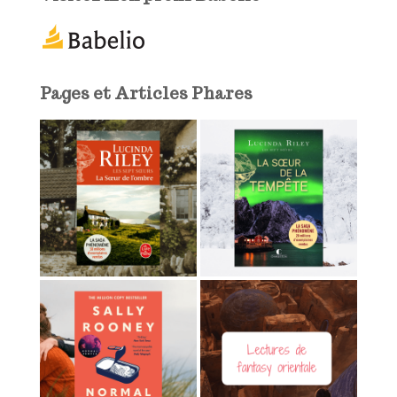
-
m
a
i
l
Pages et Articles Phares