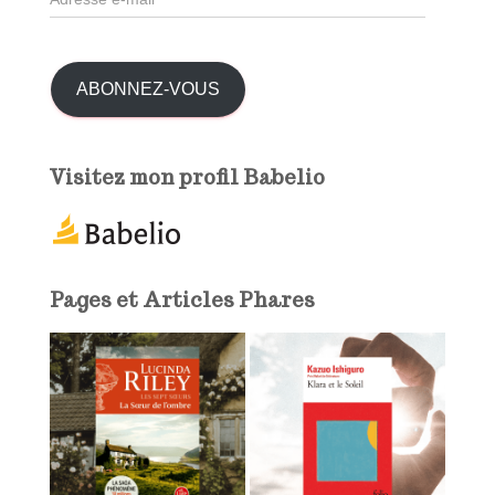
d
r
r
e
:
s
ABONNEZ-VOUS
s
e
e
Visitez mon profil Babelio
-
m
a
i
l
Pages et Articles Phares