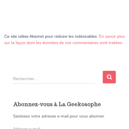
Ce site utilise Akismet pour réduire les indésirables.
En savoir plus
sur la façon dont les données de vos commentaires sont traitées
.
R
e
c
h
e
Abonnez-vous à La Geekosophe
r
c
Saisissez votre adresse e-mail pour vous abonner.
h
A
e