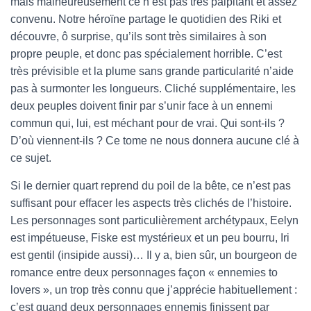
mais malheureusement ce n’est pas très palpitant et assez
convenu. Notre héroïne partage le quotidien des Riki et
découvre, ô surprise, qu’ils sont très similaires à son
propre peuple, et donc pas spécialement horrible. C’est
très prévisible et la plume sans grande particularité n’aide
pas à surmonter les longueurs. Cliché supplémentaire, les
deux peuples doivent finir par s’unir face à un ennemi
commun qui, lui, est méchant pour de vrai. Qui sont-ils ?
D’où viennent-ils ? Ce tome ne nous donnera aucune clé à
ce sujet.
Si le dernier quart reprend du poil de la bête, ce n’est pas
suffisant pour effacer les aspects très clichés de l’histoire.
Les personnages sont particulièrement archétypaux, Eelyn
est impétueuse, Fiske est mystérieux et un peu bourru, Iri
est gentil (insipide aussi)… Il y a, bien sûr, un bourgeon de
romance entre deux personnages façon « ennemies to
lovers », un trop très connu que j’apprécie habituellement :
c’est quand deux personnages ennemis finissent par