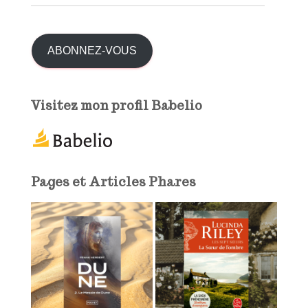
d
r
r
e
:
s
ABONNEZ-VOUS
s
e
e
Visitez mon profil Babelio
-
m
a
i
l
Pages et Articles Phares