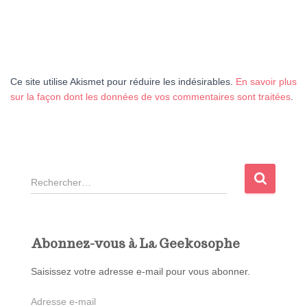
Ce site utilise Akismet pour réduire les indésirables.
En savoir plus
sur la façon dont les données de vos commentaires sont traitées
.
R
e
c
h
e
Abonnez-vous à La Geekosophe
r
c
Saisissez votre adresse e-mail pour vous abonner.
h
A
e