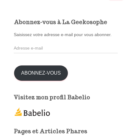
c
h
e
Abonnez-vous à La Geekosophe
r
c
Saisissez votre adresse e-mail pour vous abonner.
h
A
e
d
r
r
e
:
s
ABONNEZ-VOUS
s
e
e
Visitez mon profil Babelio
-
m
a
i
l
Pages et Articles Phares