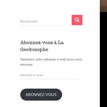
R
e
c
h
e
Abonnez-vous à La
r
Geekosophe
c
h
Saisissez votre adresse e-mail pour vous
e
abonner.
r
A
:
d
r
e
s
ABONNEZ-VOUS
s
e