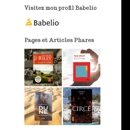
e
Visitez mon profil Babelio
-
m
a
i
l
Pages et Articles Phares