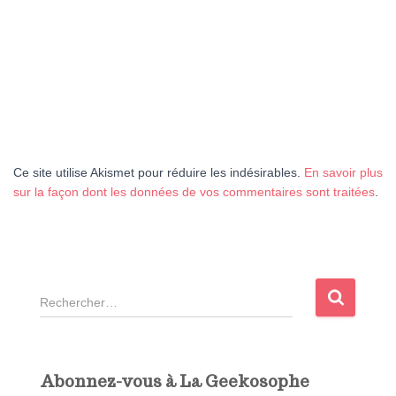
Ce site utilise Akismet pour réduire les indésirables.
En savoir plus
sur la façon dont les données de vos commentaires sont traitées
.
R
e
c
h
e
Abonnez-vous à La Geekosophe
r