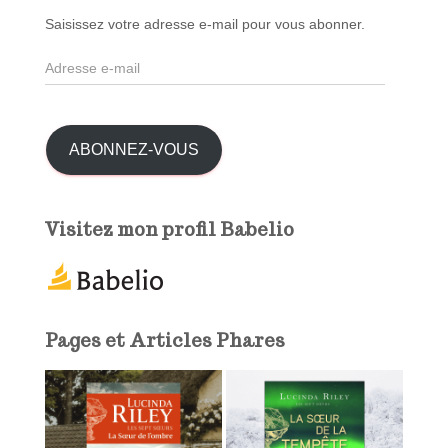
c
Saisissez votre adresse e-mail pour vous abonner.
h
A
e
d
r
r
e
:
s
ABONNEZ-VOUS
s
e
e
Visitez mon profil Babelio
-
m
a
i
l
Pages et Articles Phares