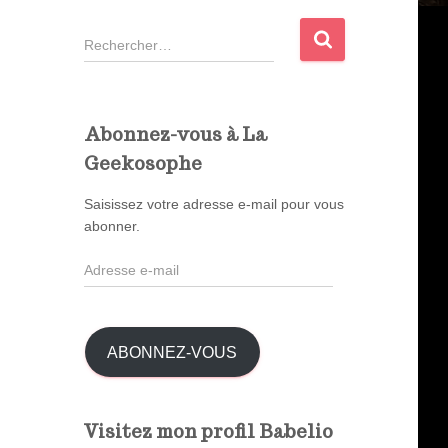
R
e
c
h
e
Abonnez-vous à La
r
Geekosophe
c
h
Saisissez votre adresse e-mail pour vous
e
abonner.
r
A
:
d
r
e
s
ABONNEZ-VOUS
s
e
e
Visitez mon profil Babelio
-