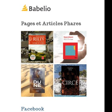
m
a
i
l
Pages et Articles Phares
Facebook