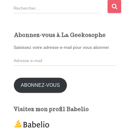
R
e
c
h
e
Abonnez-vous à La Geekosophe
r
c
Saisissez votre adresse e-mail pour vous abonner.
h
A
e
d
r
r
e
:
s
ABONNEZ-VOUS
s
e
e
Visitez mon profil Babelio
-
m
a
i