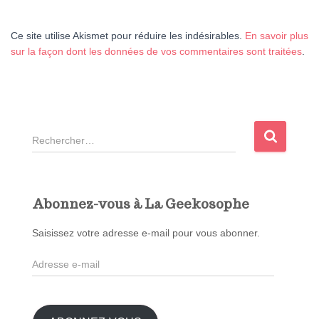
Ce site utilise Akismet pour réduire les indésirables.
En savoir plus
sur la façon dont les données de vos commentaires sont traitées
.
R
e
c
h
e
Abonnez-vous à La Geekosophe
r
c
Saisissez votre adresse e-mail pour vous abonner.
h
A
e
d
r
r
e
: