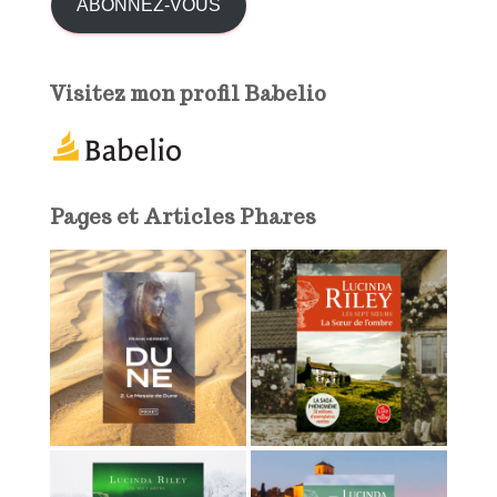
s
ABONNEZ-VOUS
s
e
e
Visitez mon profil Babelio
-
m
a
i
l
Pages et Articles Phares