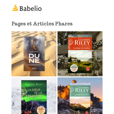
m
a
i
l
Pages et Articles Phares