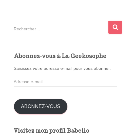
R
e
c
h
e
Abonnez-vous à La Geekosophe
r
c
Saisissez votre adresse e-mail pour vous abonner.
h
A
e
d
r
r
e
:
s
ABONNEZ-VOUS
s
e
e
Visitez mon profil Babelio
-