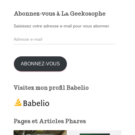
h
e
Abonnez-vous à La Geekosophe
r
c
Saisissez votre adresse e-mail pour vous abonner.
h
A
e
d
r
r
e
:
s
ABONNEZ-VOUS
s
e
e
Visitez mon profil Babelio
-
m
a
i
l
Pages et Articles Phares