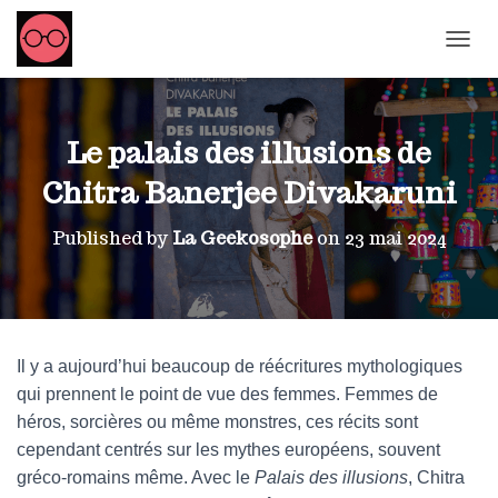
OUVRI
Le palais des illusions de
Chitra Banerjee Divakaruni
Published by
La Geekosophe
on
23 mai 2024
Il y a aujourd’hui beaucoup de réécritures mythologiques
qui prennent le point de vue des femmes. Femmes de
héros, sorcières ou même monstres, ces récits sont
cependant centrés sur les mythes européens, souvent
gréco-romains même. Avec le
Palais des illusions
, Chitra