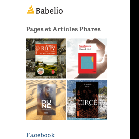
m
a
i
l
Pages et Articles Phares
Facebook