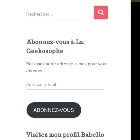
R
e
c
h
e
Abonnez-vous à La
r
Geekosophe
c
h
Saisissez votre adresse e-mail pour vous
e
abonner.
r
A
:
d
r
e
s
ABONNEZ-VOUS
s
e
e
Visitez mon profil Babelio
-