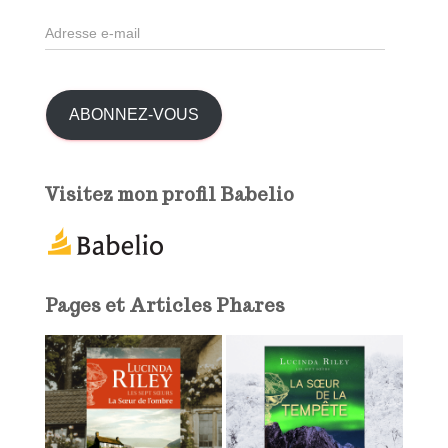
h
A
e
d
r
r
e
:
s
ABONNEZ-VOUS
s
e
e
Visitez mon profil Babelio
-
m
a
i
l
Pages et Articles Phares