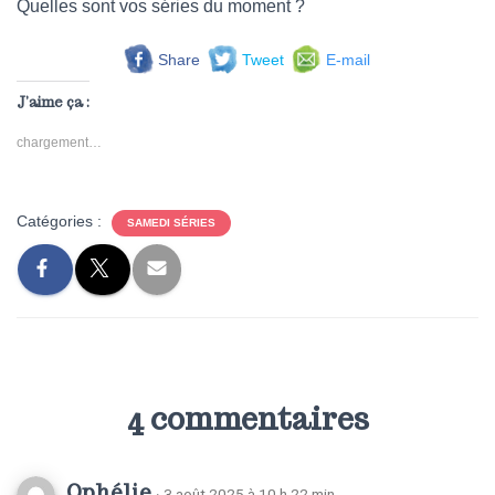
Quelles sont vos séries du moment ?
Share
Tweet
E-mail
J’aime ça :
chargement…
Catégories :
SAMEDI SÉRIES
4 commentaires
Ophélie
· 3 août 2025 à 10 h 22 min