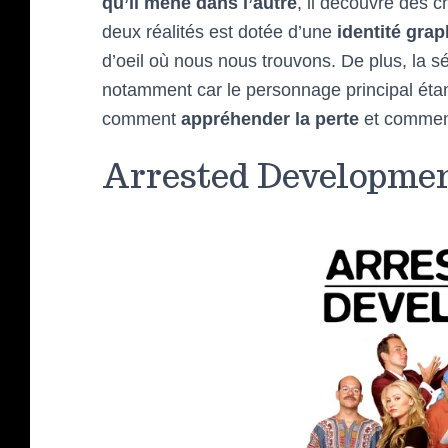
qu’il mène dans l’autre
, il découvre des 
deux réalités est dotée d’une
identité gra
d’oeil où nous nous trouvons. De plus, la sé
notamment car le personnage principal étant 
comment
appréhender la perte
et comment
Arrested Developme