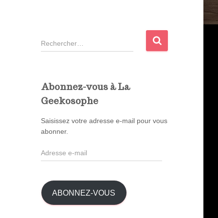
R
e
c
h
e
Abonnez-vous à La
r
Geekosophe
c
h
Saisissez votre adresse e-mail pour vous
e
abonner.
r
A
:
d
r
e
s
ABONNEZ-VOUS
s
e