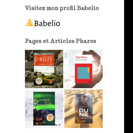
e
Visitez mon profil Babelio
-
m
a
i
l
Pages et Articles Phares