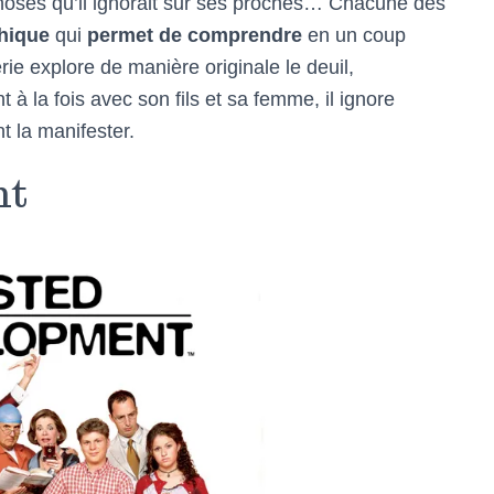
choses qu’il ignorait sur ses proches… Chacune des
phique
qui
permet de comprendre
en un coup
rie explore de manière originale le deuil,
à la fois avec son fils et sa femme, il ignore
 la manifester.
nt