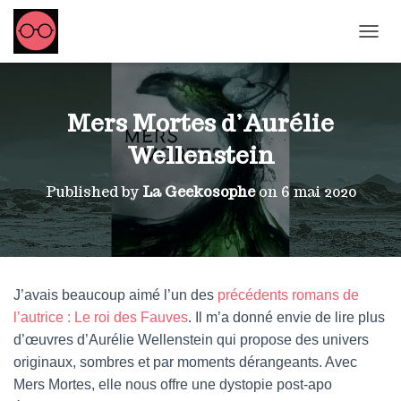
OUVRI
Mers Mortes d’Aurélie
Wellenstein
Published by
La Geekosophe
on
6 mai 2020
J’avais beaucoup aimé l’un des
précédents romans de
l’autrice : Le roi des Fauves
. Il m’a donné envie de lire plus
d’œuvres d’Aurélie Wellenstein qui propose des univers
originaux, sombres et par moments dérangeants. Avec
Mers Mortes, elle nous offre une dystopie post-apo