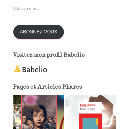
h
A
e
d
r
r
e
:
s
ABONNEZ-VOUS
s
e
e
Visitez mon profil Babelio
-
m
a
i
l
Pages et Articles Phares