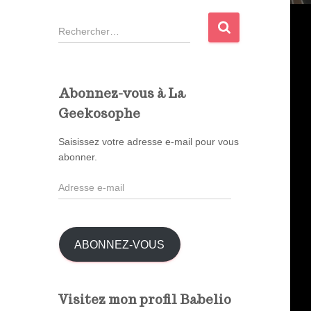
R
e
c
h
e
Abonnez-vous à La
r
Geekosophe
c
h
Saisissez votre adresse e-mail pour vous
e
abonner.
r
A
:
d
r
e
s
ABONNEZ-VOUS
s
e
e
Visitez mon profil Babelio
-