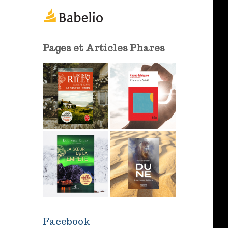
m
a
i
l
Pages et Articles Phares
Facebook