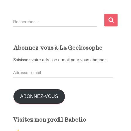
R
e
c
h
e
Abonnez-vous à La Geekosophe
r
c
Saisissez votre adresse e-mail pour vous abonner.
h
A
e
d
r
r
e
:
s
ABONNEZ-VOUS
s
e
e
Visitez mon profil Babelio
-
m