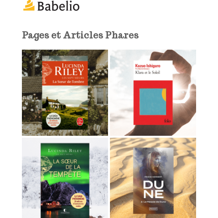
a
i
l
Pages et Articles Phares