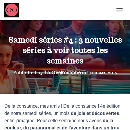
OUVRI
Samedi séries #4 : 3 nouvelles
séries à voir toutes les
semaines
Published by
La Geekosophe
on
11 mars 2017
De la constance, mes amis ! De la constance ! 4e édition
de notre samedi séries, un mois
de joie et découvertes
,
enfin j’imagine. Pour cette semaine nous avons
de la
couleur, du paranormal et de l’aventure dans un trou