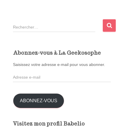
R
e
c
h
e
Abonnez-vous à La Geekosophe
r
c
Saisissez votre adresse e-mail pour vous abonner.
h
A
e
d
r
r
e
:
s
ABONNEZ-VOUS
s
e
e
Visitez mon profil Babelio
-