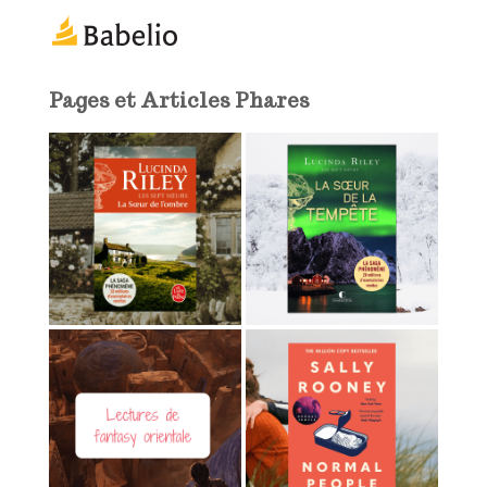
m
a
i
l
Pages et Articles Phares