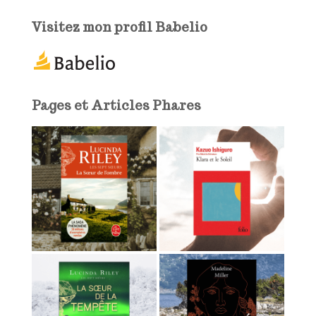
e
e
Visitez mon profil Babelio
-
m
a
i
l
Pages et Articles Phares