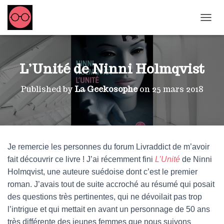
OUVRI
L’Unité de Ninni Holmqvist
Published by
La Geekosophe
on
25 mars 2018
Je remercie les personnes du forum Livraddict de m’avoir
fait découvrir ce livre ! J’ai récemment fini
L’Unité
de Ninni
Holmqvist, une auteure suédoise dont c’est le premier
roman. J’avais tout de suite accroché au résumé qui posait
des questions très pertinentes, qui ne dévoilait pas trop
l’intrigue et qui mettait en avant un personnage de 50 ans
très différente des jeunes femmes que nous suivons