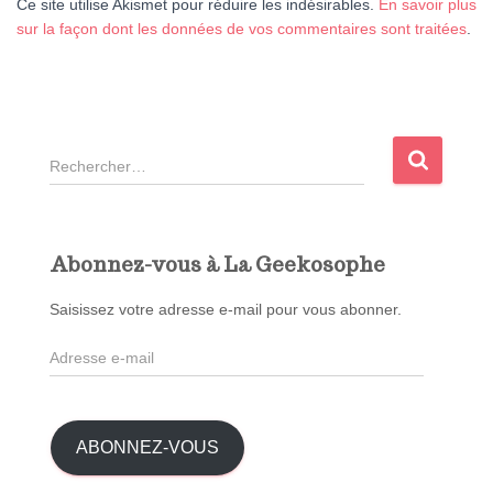
Ce site utilise Akismet pour réduire les indésirables.
En savoir plus
sur la façon dont les données de vos commentaires sont traitées
.
R
e
c
h
e
Abonnez-vous à La Geekosophe
r
c
Saisissez votre adresse e-mail pour vous abonner.
h
A
e
d
r
r
e
:
s
ABONNEZ-VOUS
s