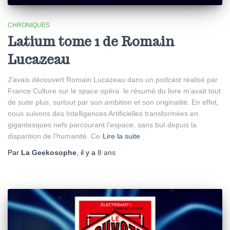
CHRONIQUES
Latium tome 1 de Romain
Lucazeau
J’avais découvert Romain Lucazeau dans un podcast réalisé par
France Culture sur le space opéra. le résumé du livre m’avait tout
de suite plus, surtout par son ambition et son originalité. En effet,
nous suivons des Intelligences Artificielles transformées en
gigantesques nefs parcourant l’espace, sans but depuis la
disparition de l’humanité. Ce
Lire la suite
Par
La Geekosophe
, il y a
8 ans