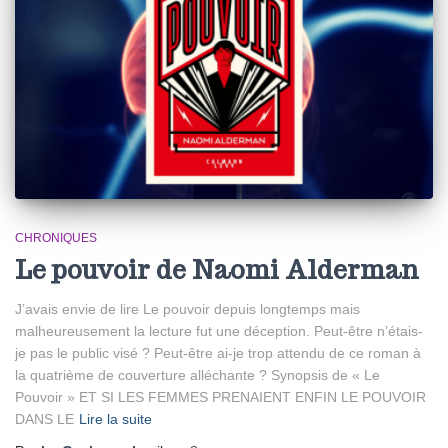
CHRONIQUES
Le pouvoir de Naomi Alderman
J’avais envie de lire Le pouvoir depuis longtemps mais
malheureusement la lecture fut une déception. Peut-être n’étais-
je pas le public visé ? Peut-être ai-je trop attendu de ce roman à
la quatrième de couverture alléchante ? Synopsis de « Le
Pouvoir » ET SI LES FEMMES PRENAIENT ENFIN LE POUVOIR
DANS LE
Lire la suite