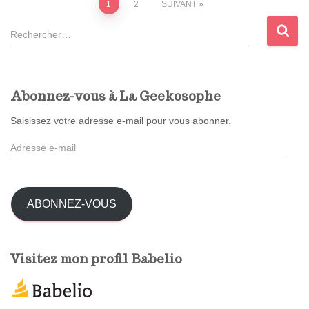
Pagination
1
2
SUIVANT
R
des
e
c
publications
h
e
Abonnez-vous à La Geekosophe
r
c
Saisissez votre adresse e-mail pour vous abonner.
h
A
e
d
r
r
e
:
s
ABONNEZ-VOUS
s
e
e
Visitez mon profil Babelio
-
m
a
i