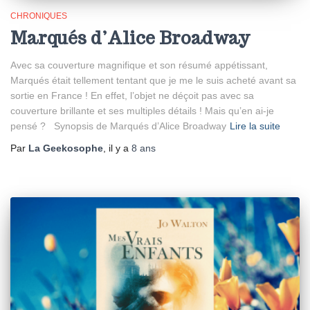
CHRONIQUES
Marqués d’Alice Broadway
Avec sa couverture magnifique et son résumé appétissant,
Marqués était tellement tentant que je me le suis acheté avant sa
sortie en France ! En effet, l’objet ne déçoit pas avec sa
couverture brillante et ses multiples détails ! Mais qu’en ai-je
pensé ? Synopsis de Marqués d’Alice Broadway
Lire la suite
Par
La Geekosophe
, il y a
8 ans