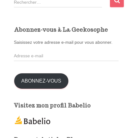
e
c
h
e
Abonnez-vous à La Geekosophe
r
c
Saisissez votre adresse e-mail pour vous abonner.
h
A
e
d
r
r
e
:
s
ABONNEZ-VOUS
s
e
e
Visitez mon profil Babelio
-
m
a
i
l