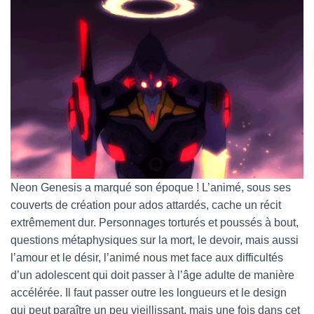
Neon Genesis a marqué son époque ! L’animé, sous ses
couverts de création pour ados attardés, cache un récit
extrêmement dur. Personnages torturés et poussés à bout,
questions métaphysiques sur la mort, le devoir, mais aussi
l’amour et le désir, l’animé nous met face aux difficultés
d’un adolescent qui doit passer à l’âge adulte de manière
accélérée. Il faut passer outre les longueurs et le design
qui peut paraître un peu vieillissant, mais une fois dans cet