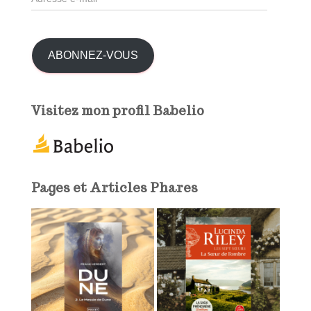
d
r
r
e
:
s
ABONNEZ-VOUS
s
e
e
Visitez mon profil Babelio
-
m
a
i
l
Pages et Articles Phares