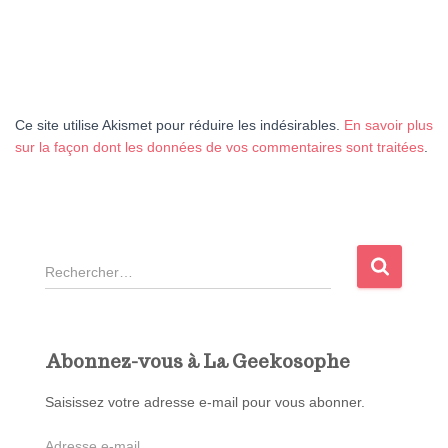
Ce site utilise Akismet pour réduire les indésirables.
En savoir plus
sur la façon dont les données de vos commentaires sont traitées
.
R
e
c
h
e
Abonnez-vous à La Geekosophe
r
c
Saisissez votre adresse e-mail pour vous abonner.
h
A
e