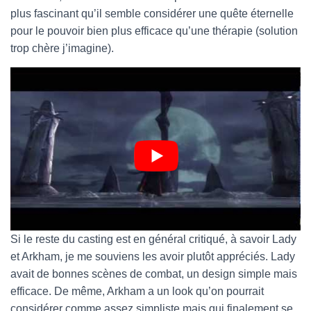
plus fascinant qu’il semble considérer une quête éternelle
pour le pouvoir bien plus efficace qu’une thérapie (solution
trop chère j’imagine).
Si le reste du casting est en général critiqué, à savoir Lady
et Arkham, je me souviens les avoir plutôt appréciés. Lady
avait de bonnes scènes de combat, un design simple mais
efficace. De même, Arkham a un look qu’on pourrait
considérer comme assez simpliste mais qui finalement se