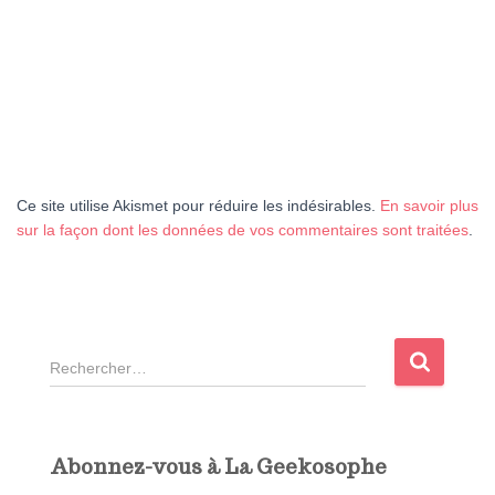
Ce site utilise Akismet pour réduire les indésirables.
En savoir plus
sur la façon dont les données de vos commentaires sont traitées
.
R
e
c
h
e
Abonnez-vous à La Geekosophe
r