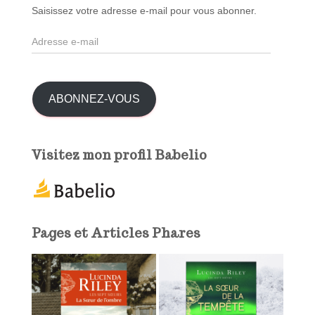
c
Saisissez votre adresse e-mail pour vous abonner.
h
A
e
d
r
r
e
:
s
ABONNEZ-VOUS
s
e
e
Visitez mon profil Babelio
-
m
a
i
l
Pages et Articles Phares