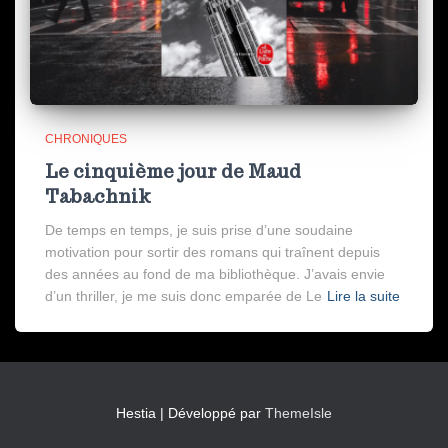
CHRONIQUES
Le cinquième jour de Maud
Tabachnik
De temps en temps, je suis prise d’une soudaine
motivation pour sortir des romans qui traînent depuis
des années au fond de ma bibliothèque. J’avais envie
d’un thriller, je me suis donc emparée de Le
Lire la suite
Hestia | Développé par
ThemeIsle