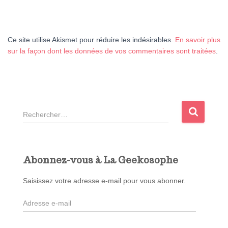
Ce site utilise Akismet pour réduire les indésirables.
En savoir plus
sur la façon dont les données de vos commentaires sont traitées
.
R
e
c
h
e
Abonnez-vous à La Geekosophe
r
c
Saisissez votre adresse e-mail pour vous abonner.
h
A
e
d
r
r