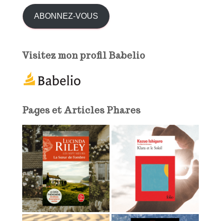
e
:
s
ABONNEZ-VOUS
s
e
e
Visitez mon profil Babelio
-
m
a
i
l
Pages et Articles Phares