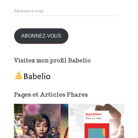
h
A
e
d
r
r
e
:
s
ABONNEZ-VOUS
s
e
e
Visitez mon profil Babelio
-
m
a
i
l
Pages et Articles Phares