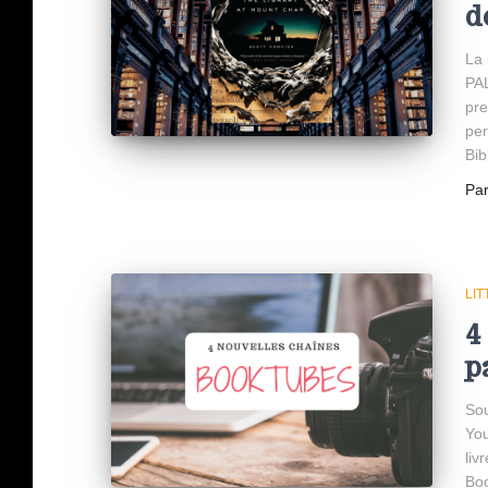
d
La 
PAL
pre
per
Bib
Pa
LI
4
p
Sou
You
liv
Boo