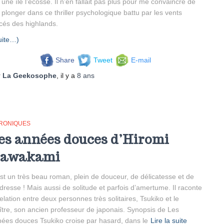
 une île l’écosse. Il n’en fallait pas plus pour me convaincre de
plonger dans ce thriller psychologique battu par les vents
cés des highlands.
uite…)
Share
Tweet
E-mail
r
La Geekosophe
, il y a
8 ans
RONIQUES
es années douces d’Hiromi
awakami
st un très beau roman, plein de douceur, de délicatesse et de
dresse ! Mais aussi de solitude et parfois d’amertume. Il raconte
relation entre deux personnes très solitaires, Tsukiko et le
tre, son ancien professeur de japonais. Synopsis de Les
ées douces Tsukiko croise par hasard, dans le
Lire la suite