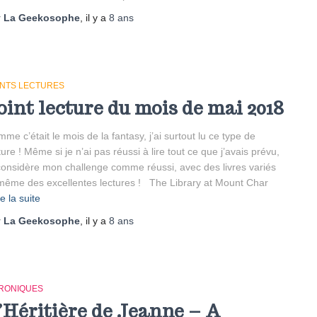
r
La Geekosophe
, il y a
8 ans
INTS LECTURES
oint lecture du mois de mai 2018
me c’était le mois de la fantasy, j’ai surtout lu ce type de
ture ! Même si je n’ai pas réussi à lire tout ce que j’avais prévu,
considère mon challenge comme réussi, avec des livres variés
même des excellentes lectures ! The Library at Mount Char
re la suite
r
La Geekosophe
, il y a
8 ans
RONIQUES
’Héritière de Jeanne – A