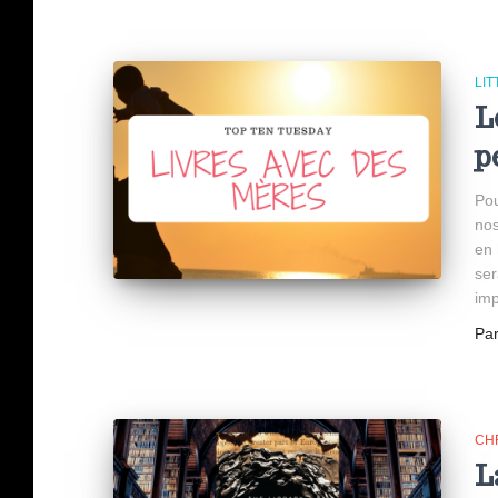
LI
L
p
Pou
nos
en 
ser
imp
Pa
CH
L