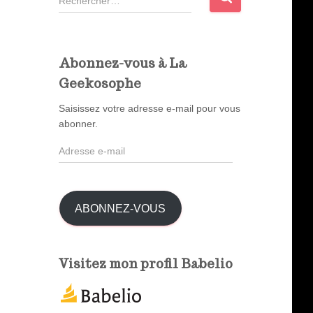
e
c
h
e
Abonnez-vous à La
r
Geekosophe
c
h
Saisissez votre adresse e-mail pour vous
e
abonner.
r
A
d
:
r
e
s
ABONNEZ-VOUS
s
e
e
Visitez mon profil Babelio
-
m
a