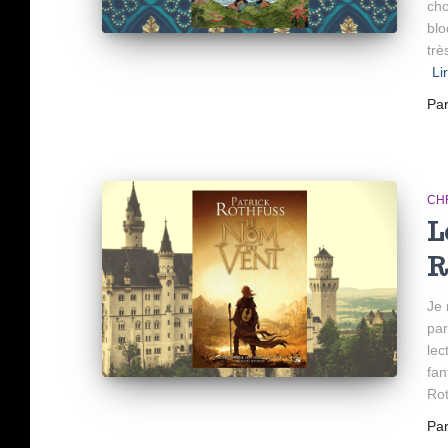
cho
blo
trè
Li
Pa
CH
L
R
Je 
par
lec
fan
Rot
Pa