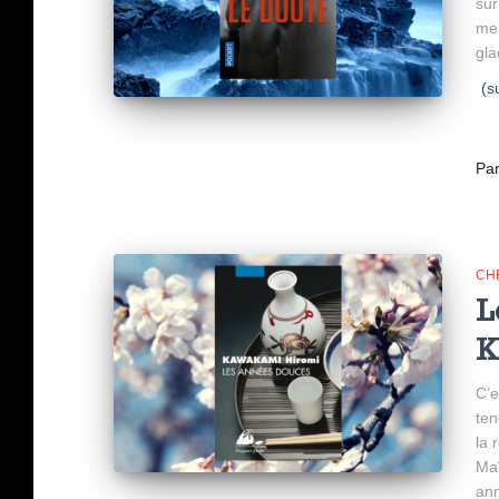
sur
me 
gla
(s
Pa
CH
L
K
C’e
ten
la 
Maî
ann