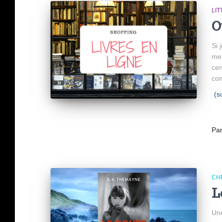
LI
O
Si 
mes
cen
com
(s
Pa
CH
L
Une