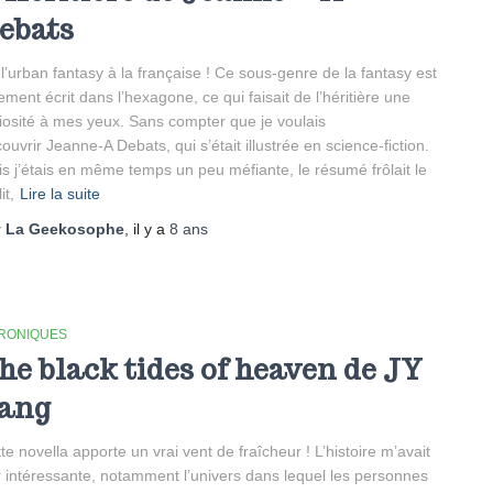
ebats
l’urban fantasy à la française ! Ce sous-genre de la fantasy est
ement écrit dans l’hexagone, ce qui faisait de l’héritière une
iosité à mes yeux. Sans compter que je voulais
ouvrir Jeanne-A Debats, qui s’était illustrée en science-fiction.
s j’étais en même temps un peu méfiante, le résumé frôlait le
lit,
Lire la suite
r
La Geekosophe
, il y a
8 ans
RONIQUES
he black tides of heaven de JY
ang
te novella apporte un vrai vent de fraîcheur ! L’histoire m’avait
ir intéressante, notamment l’univers dans lequel les personnes