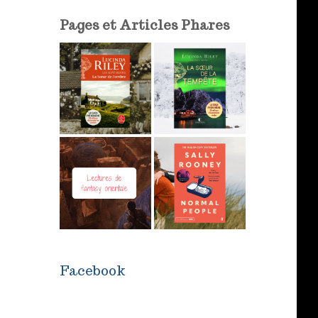
i
l
Pages et Articles Phares
Facebook