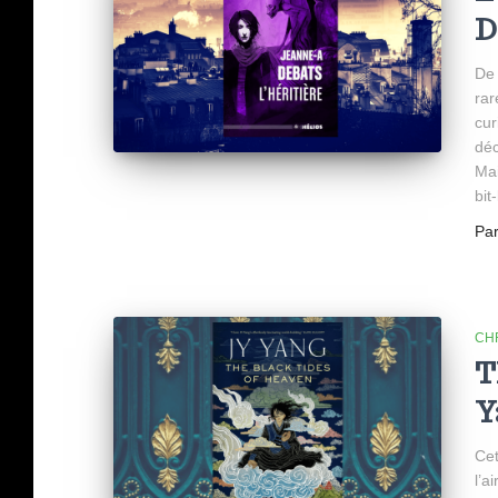
D
De 
rar
cur
déc
Mai
bit-
Pa
CH
T
Y
Cet
l’a