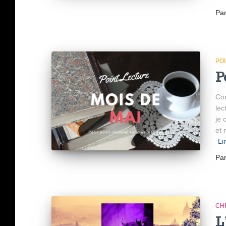
Pa
PO
P
Com
lec
je 
et 
Li
Pa
CH
L