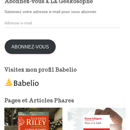
Abonnez-vous à La Geekosophe
r
c
Saisissez votre adresse e-mail pour vous abonner.
h
A
e
d
r
r
e
:
s
ABONNEZ-VOUS
s
e
e
Visitez mon profil Babelio
-
m
a
i
l
Pages et Articles Phares