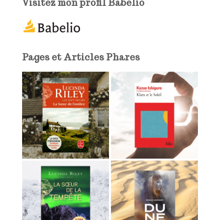
Visitez mon profil Babelio
-
m
a
i
l
Pages et Articles Phares