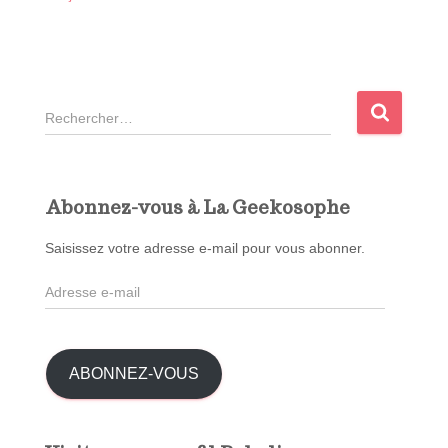
R
e
c
h
e
Abonnez-vous à La Geekosophe
r
c
Saisissez votre adresse e-mail pour vous abonner.
h
A
e
d
r
r
e
:
s
ABONNEZ-VOUS
s
e
e