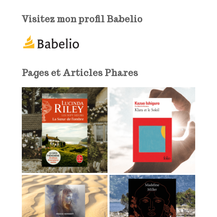
e
e
Visitez mon profil Babelio
-
m
a
i
l
Pages et Articles Phares