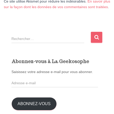
Ce site utilise Akismet pour réduire les indésirables.
En savoir plus
sur la façon dont les données de vos commentaires sont traitées
.
R
e
c
h
e
Abonnez-vous à La Geekosophe
r
c
Saisissez votre adresse e-mail pour vous abonner.
h
A
e
d
r
r
e
:
s
ABONNEZ-VOUS
s