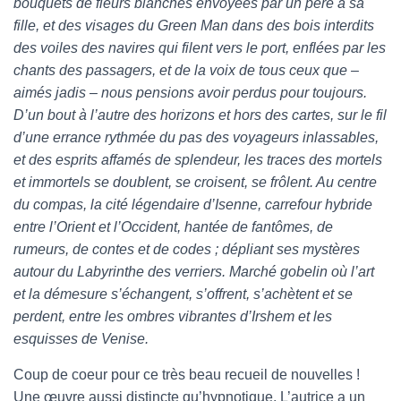
bouquets de fleurs blanches envoyées par un père à sa
fille, et des visages du Green Man dans des bois interdits
des voiles des navires qui filent vers le port, enflées par les
chants des passagers, et de la voix de tous ceux que –
aimés jadis – nous pensions avoir perdus pour toujours.
D’un bout à l’autre des horizons et hors des cartes, sur le fil
d’une errance rythmée du pas des voyageurs inlassables,
et des esprits affamés de splendeur, les traces des mortels
et immortels se doublent, se croisent, se frôlent. Au centre
du compas, la cité légendaire d’Isenne, carrefour hybride
entre l’Orient et l’Occident, hantée de fantômes, de
rumeurs, de contes et de codes ; dépliant ses mystères
autour du Labyrinthe des verriers. Marché gobelin où l’art
et la démesure s’échangent, s’offrent, s’achètent et se
perdent, entre les ombres vibrantes d’Irshem et les
esquisses de Venise.
Coup de coeur pour ce très beau recueil de nouvelles !
Une œuvre aussi distincte qu’hypnotique. L’autrice a un