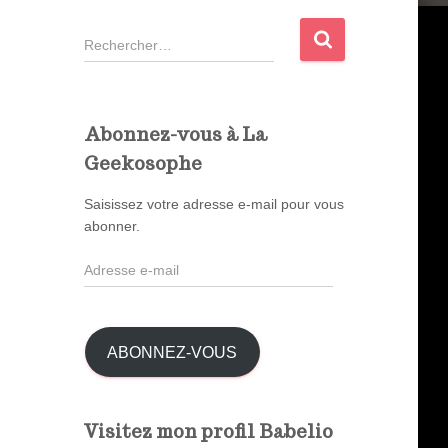
R
e
c
h
e
Abonnez-vous à La
r
Geekosophe
c
h
Saisissez votre adresse e-mail pour vous
e
abonner.
r
A
:
d
r
e
s
ABONNEZ-VOUS
s
e
e
Visitez mon profil Babelio
-