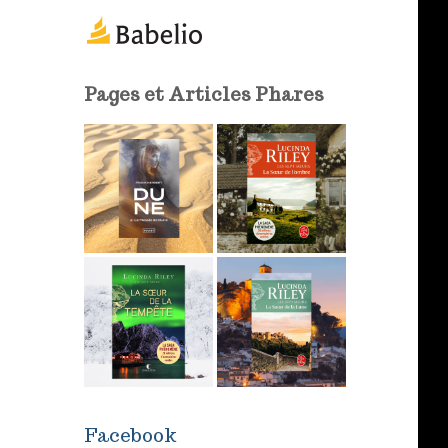
m
a
i
l
Pages et Articles Phares
Facebook