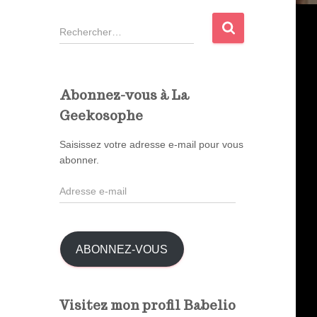
R
e
c
h
e
Abonnez-vous à La
r
Geekosophe
c
h
Saisissez votre adresse e-mail pour vous
e
abonner.
r
A
:
d
r
e
s
ABONNEZ-VOUS
s
e
e
Visitez mon profil Babelio
-