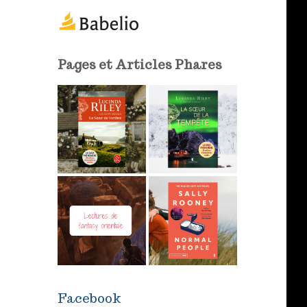
m
a
i
l
Pages et Articles Phares
Facebook