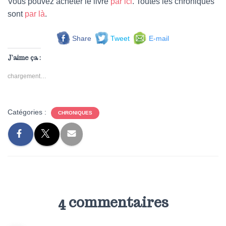
Vous pouvez acheter le livre
par ici
. Toutes les chroniques
sont
par là
.
Share
Tweet
E-mail
J’aime ça :
chargement…
Catégories :
CHRONIQUES
4 commentaires