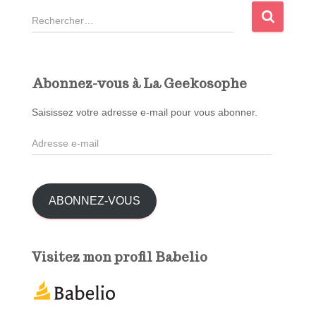
R
e
c
h
e
Abonnez-vous à La Geekosophe
r
c
Saisissez votre adresse e-mail pour vous abonner.
h
A
e
d
r
r
e
:
s
ABONNEZ-VOUS
s
e
e
Visitez mon profil Babelio
-
m
a
i