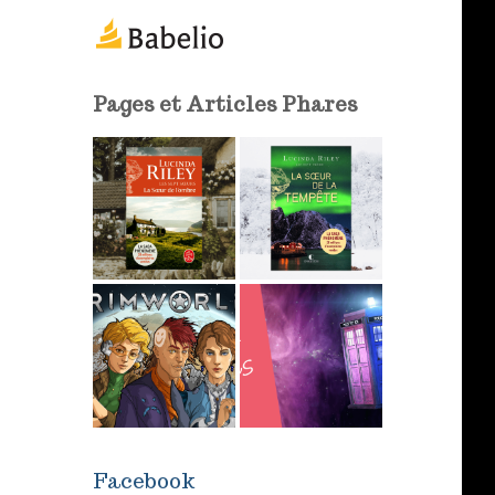
m
a
i
l
Pages et Articles Phares
Facebook