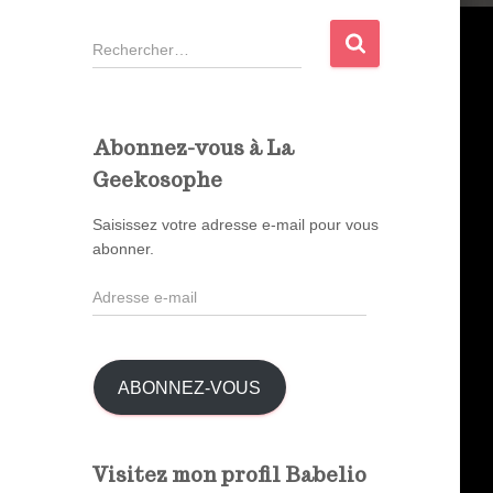
R
e
c
h
e
Abonnez-vous à La
r
Geekosophe
c
h
Saisissez votre adresse e-mail pour vous
e
abonner.
r
A
:
d
r
e
s
ABONNEZ-VOUS
s
e
e
Visitez mon profil Babelio
-