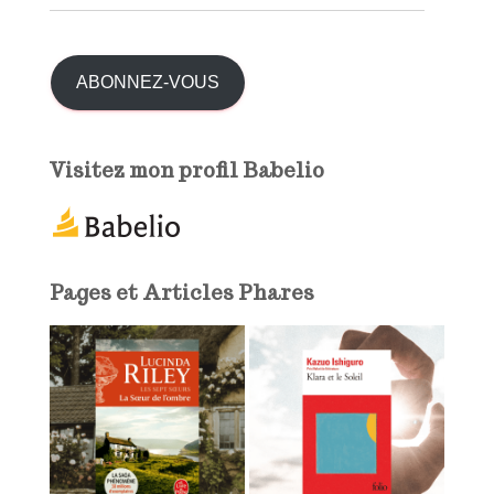
d
r
r
e
:
s
ABONNEZ-VOUS
s
e
e
Visitez mon profil Babelio
-
m
a
i
l
Pages et Articles Phares