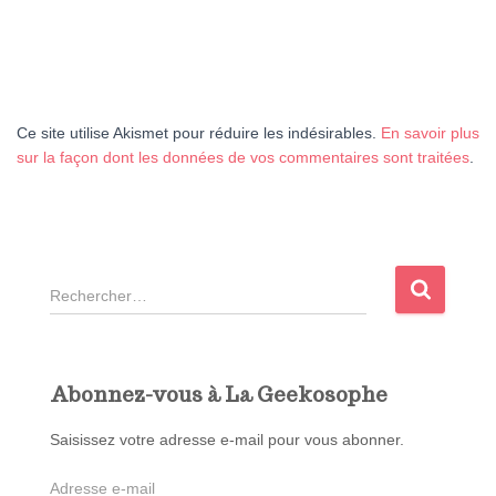
Ce site utilise Akismet pour réduire les indésirables.
En savoir plus
sur la façon dont les données de vos commentaires sont traitées
.
R
e
c
h
e
Abonnez-vous à La Geekosophe
r
c
Saisissez votre adresse e-mail pour vous abonner.
h
A
e