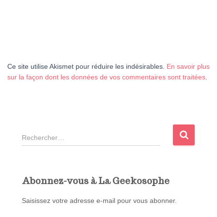
Ce site utilise Akismet pour réduire les indésirables.
En savoir plus
sur la façon dont les données de vos commentaires sont traitées
.
R
e
c
h
e
Abonnez-vous à La Geekosophe
r
c
Saisissez votre adresse e-mail pour vous abonner.
h