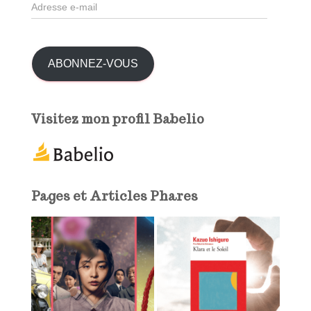
A
e
d
r
r
e
:
s
ABONNEZ-VOUS
s
e
e
Visitez mon profil Babelio
-
m
a
i
l
Pages et Articles Phares