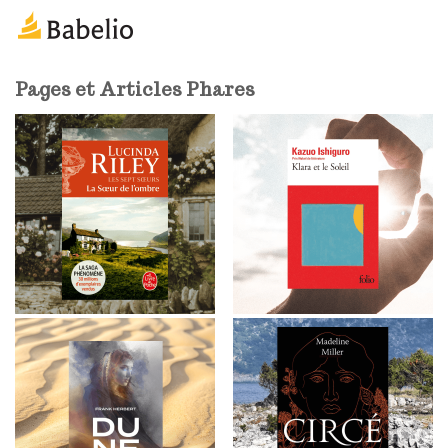
m
a
i
l
Pages et Articles Phares