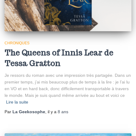
CHRONIQUES
The Queens of Innis Lear de
Tessa Gratton
Je ressors du roman avec une impression très partagée. Dans un
premier temps, j’ai mis beaucoup plus de temps à la lire : je l’ai lu
en VO et en hard back, donc difficilement transportable à travers
le monde. Mais je suis quand même arrivée au bout et voici ce
Lire la suite
Par
La Geekosophe
, il y a
8 ans