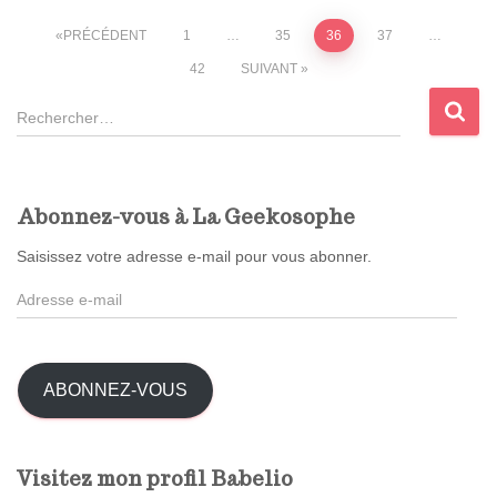
Pagination
PRÉCÉDENT
1
…
35
36
37
…
42
SUIVANT
des
R
publications
e
c
h
e
Abonnez-vous à La Geekosophe
r
c
Saisissez votre adresse e-mail pour vous abonner.
h
A
e
d
r
r
e
:
s
ABONNEZ-VOUS
s
e
e
Visitez mon profil Babelio
-